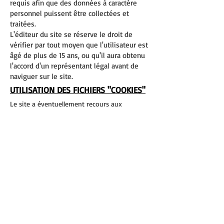
requis afin que des données à caractère
personnel puissent être collectées et
traitées.
L'éditeur du site se réserve le droit de
vérifier par tout moyen que l'utilisateur est
âgé de plus de 15 ans, ou qu'il aura obtenu
l'accord d'un représentant légal avant de
naviguer sur le site.
UTILISATION DES FICHIERS "COOKIES"
Le site a éventuellement recours aux
techniques de "cookies".
Un "cookie" est un fichier de petite taille
(moins de 4 ko), stocké par le site sur le
disque dur de l'utilisateur, contenant des
informations relatives aux habitudes de
navigation de l'utilisateur.
Ces fichiers lui permettent de traiter des
statistiques et des informations sur le trafic,
de faciliter la navigation et d'améliorer le
service pour le confort de l'utilisateur.
Pour l'utilisation de fichiers "cookies"
impliquant la sauvegarde et l'analyse de